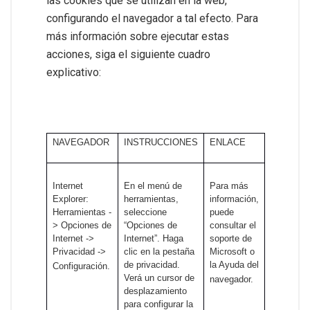
las cookies que se utilizan en la web,
configurando el navegador a tal efecto. Para
más información sobre ejecutar estas
acciones, siga el siguiente cuadro
explicativo:
NAVEGADOR
INSTRUCCIONES
ENLACE
Internet
En el menú de
Para más
Explorer:
herramientas,
información,
Herramientas -
seleccione
puede
> Opciones de
“Opciones de
consultar el
Internet ->
Internet”. Haga
soporte de
Privacidad ->
clic en la pestaña
Microsoft o
de privacidad.
la Ayuda del
Configuración.
Verá un cursor de
navegador.
desplazamiento
para configurar la