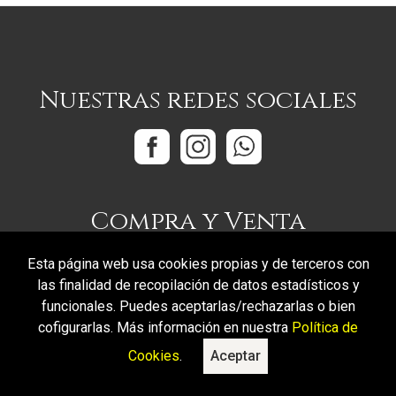
Nuestras redes sociales
Compra y Venta
Vendôme Joyeria es experta en la materia. Nuestra
Esta página web usa cookies propias y de terceros con
competencia y seriedad les aseguran primero una
las finalidad de recopilación de datos estadísticos y
estimación gratuita y real de su joya y seguidamente una
funcionales. Puedes aceptarlas/rechazarlas o bien
proposición firme que se traducirá en pago inmediato.
cofigurarlas. Más información en nuestra
Política de
Cookies
.
Aceptar