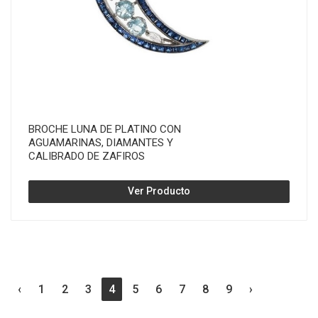
BROCHE LUNA DE PLATINO CON
AGUAMARINAS, DIAMANTES Y
CALIBRADO DE ZAFIROS
Ver Producto
‹
1
2
3
4
5
6
7
8
9
›